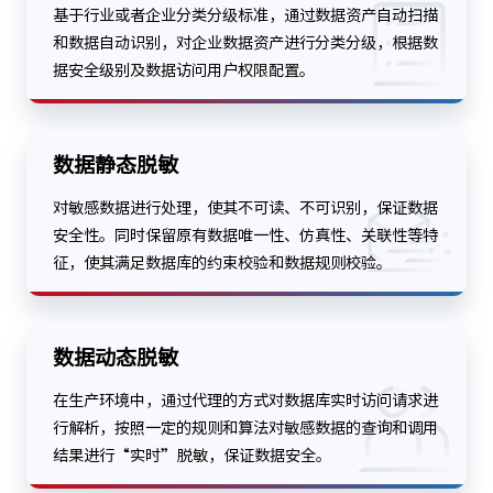
基于行业或者企业分类分级标准，通过数据资产自动扫描
和数据自动识别，对企业数据资产进行分类分级，根据数
据安全级别及数据访问用户权限配置。
数据静态脱敏
对敏感数据进行处理，使其不可读、不可识别，保证数据
安全性。同时保留原有数据唯一性、仿真性、关联性等特
征，使其满足数据库的约束校验和数据规则校验。
数据动态脱敏
在生产环境中，通过代理的方式对数据库实时访问请求进
行解析，按照一定的规则和算法对敏感数据的查询和调用
结果进行“实时”脱敏，保证数据安全。