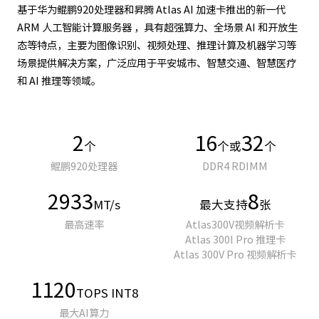
基于华为鲲鹏920处理器和昇腾 Atlas AI 加速卡推出的新一代
ARM 人工智能计算服务器 ，具有超强算力、全场景 AI 和开放生
态等特点，主要为图像识别、视频处理、推理计算及机器学习等
场景提供解决方案，广泛应用于平安城市、智慧交通、智慧医疗
和 AI 推理等领域。
2
16
32
个
个或
个
鲲鹏920处理器
DDR4 RDIMM
2933
8
MT/s
最大支持
张
最高速率
Atlas300V视频解析卡
Atlas 300I Pro 推理卡
Atlas 300V Pro 视频解析卡
1120
TOPS INT8
最大AI算力