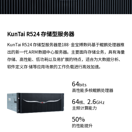
KunTai R524 存储型服务器
KunTai R524 存储型服务器是188·金宝搏数码基于鲲鹏处理器推
出的新一代 ARM数据中心服务器。主要面向存储业务，具有海量
存储、高性能、低功耗以及易扩展的特点，适合为大数据分析、
软件定义存 储等应用场景的工作负载进行髙效加速。
64
bits
高性能多核鲲鹏处理器
64
2.6
核、
GHz
主频计算能力
50
%
的性能提升