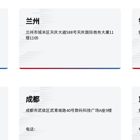
兰州
兰州市城关区天庆大道588号天庆国际商务大厦11
楼1105
成都
成都市武侯区武青南路40号数码科技广场A座9楼
电话：