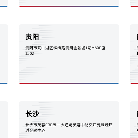
贵阳
贵阳市观山湖区缤纷路贵州金融城1期MAXD座
1502
长沙
长沙市芙蓉CBD五一大道与芙蓉中路交汇处世茂环
球金融中心