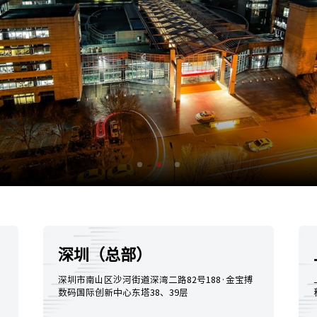
深圳（总部）
深圳市南山区沙河街道深湾二路82号188·金宝搏
数码国际创新中心东塔38、39层