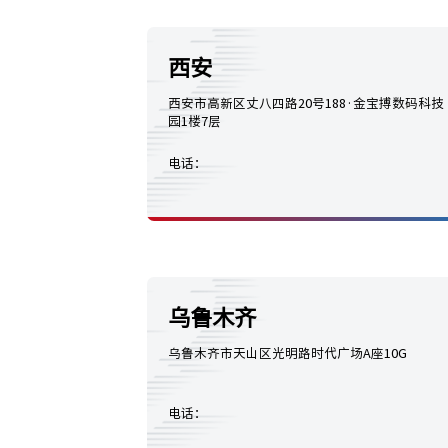
西安
西安市高新区丈八四路20号188·金宝搏数码科技
园1楼7层
电话：
乌鲁木齐
乌鲁木齐市天山区光明路时代广场A座10G
电话：