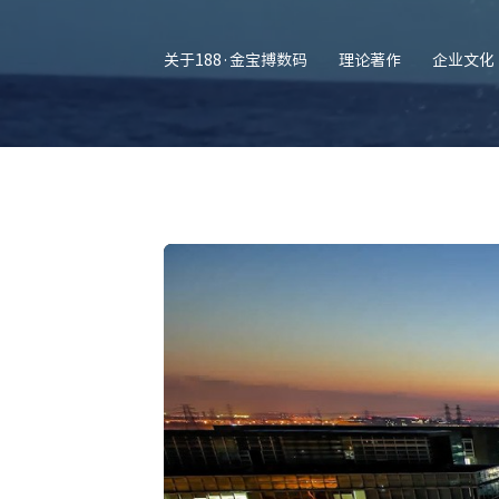
关于188·金宝搏数码
理论著作
企业文化