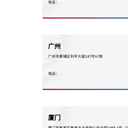
电话：
广州
广州市黄埔区科学大道247号A7栋
电话：
厦门
厦门市集美区集美北大道安仁产业园1068-3号（2