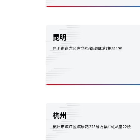
昆明
昆明市盘龙区东华街道瑞鼎城7栋511室
杭州
杭州市滨江区滨康路228号万福中心A座22楼