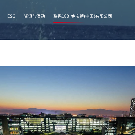
ESG
资讯与活动
联系188·金宝搏(中国)有限公司