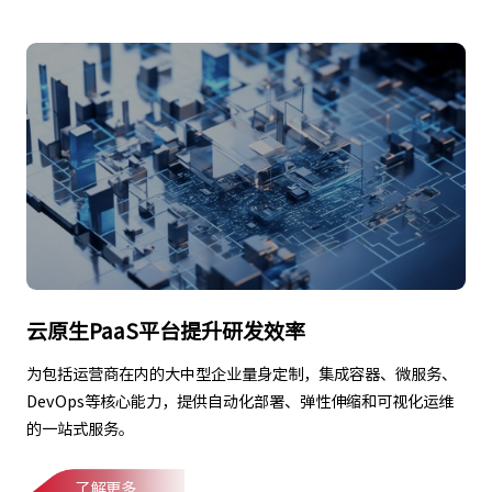
云原生PaaS平台提升研发效率
为包括运营商在内的大中型企业量身定制，集成容器、微服务、
DevOps等核心能力，提供自动化部署、弹性伸缩和可视化运维
的一站式服务。
了解更多