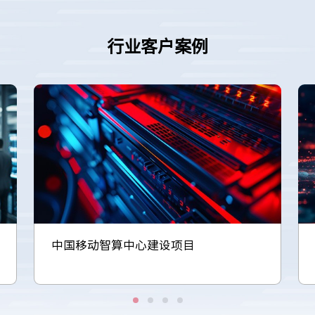
行业客户案例
中国移动智算中心建设项目